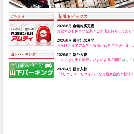
アムディ
新着トピックス
山下パーキング